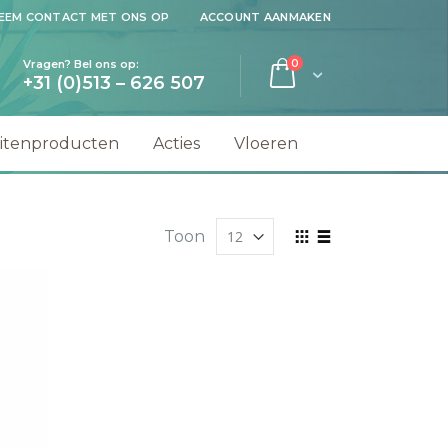
EEM CONTACT MET ONS OP
ACCOUNT AANMAKEN
producten
Vragen? Bel ons op:
0
Cart
+31 (0)513 – 626 507
ek
itenproducten
Acties
Vloeren
Toon
Tonen
Foto-
Lijst
als
tabel