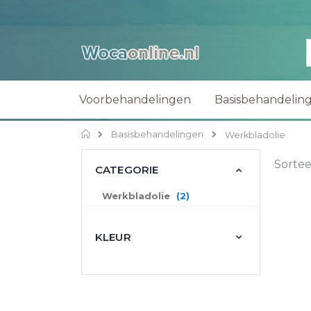
Voorbehandelingen
Basisbehandelin
Home
Basisbehandelingen
Werkbladolie
Sortee
CATEGORIE
producten
Werkbladolie
2
KLEUR