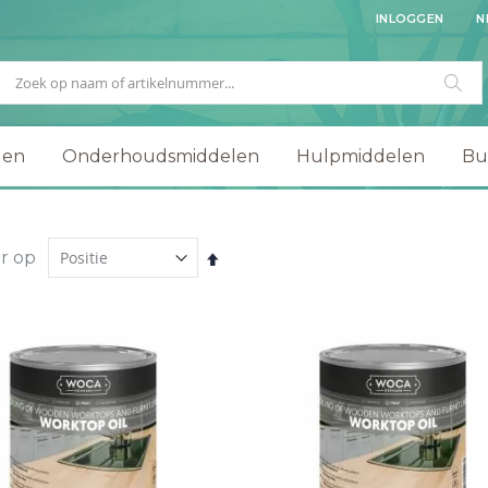
INLOGGEN
N
Zoek
Zo
gen
Onderhoudsmiddelen
Hulpmiddelen
Bu
r op
Van
hoog
naar
laag
sorteren