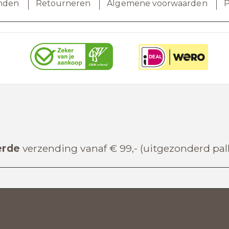
nden
Retourneren
Algemene voorwaarden
P
erde
verzending vanaf € 99,- (uitgezonderd pa