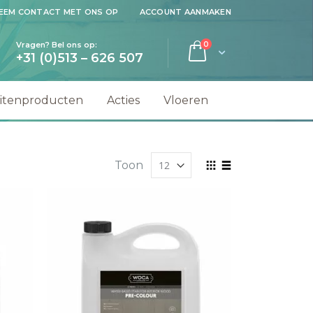
EEM CONTACT MET ONS OP
ACCOUNT AANMAKEN
producten
Vragen? Bel ons op:
0
Cart
+31 (0)513 – 626 507
ek
itenproducten
Acties
Vloeren
Toon
Tonen
Foto-
Lijst
als
tabel