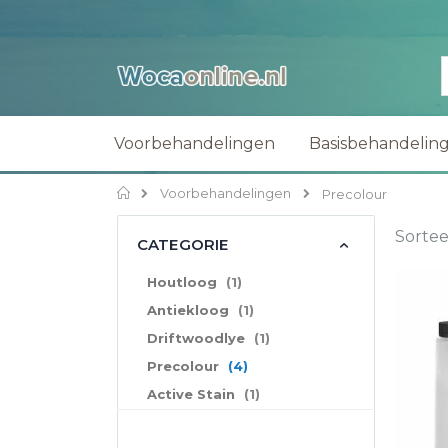
Voorbehandelingen
Basisbehandelin
Home
Voorbehandelingen
Precolour
Sortee
CATEGORIE
product
Houtloog
1
product
Antiekloog
1
product
Driftwoodlye
1
producten
Precolour
4
product
Active Stain
1