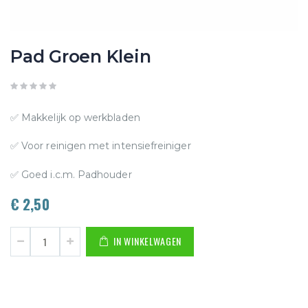
Ga
Pad Groen Klein
naar
het
begin
van
✅ Makkelijk op werkbladen
de
✅ Voor reinigen met intensiefreiniger
afbeeldingen-
✅ Goed i.c.m. Padhouder
gallerij
€ 2,50
IN WINKELWAGEN