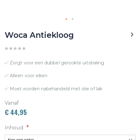
Ga
Woca Antiekloog
naar
het
begin
van
✅ Zorgt voor een dubbel gerookte uitstraling
de
✅ Alleen voor eiken
afbeeldingen-
✅ Moet worden nabehandeld met olie of lak
gallerij
Vanaf
€ 44,95
Inhoud