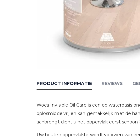
Ga
naar
PRODUCT INFORMATIE
REVIEWS
GE
het
begin
Woca Invisible Oil Care is een op waterbasis o
van
oplosmiddelvrij en kan gemakkelijk met de ha
de
aanbrengt dient u het oppervlak eerst schoon
afbeeldingen-
gallerij
Uw houten oppervlakte wordt voorzien van een 