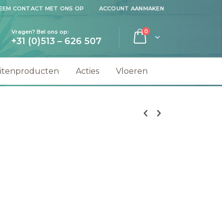
EEM CONTACT MET ONS OP
ACCOUNT AANMAKEN
producten
Vragen? Bel ons op:
0
Cart
+31 (0)513 – 626 507
ek
itenproducten
Acties
Vloeren